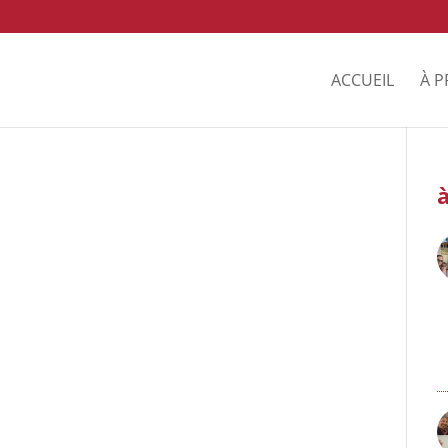
ACCUEIL
À 
à